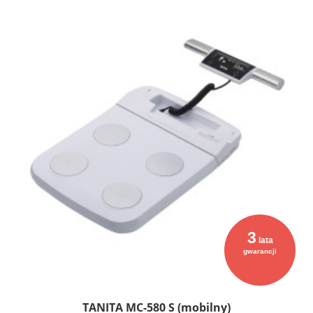
3
lata
gwarancji
TANITA MC-580 S (mobilny)