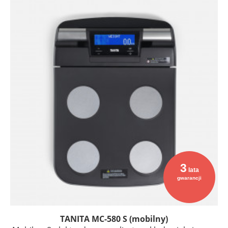
3
lata
gwarancji
TANITA MC-580 S (mobilny)