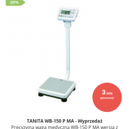
-30%
3
lata
gwarancji
TANITA WB-150 P MA - Wyprzedaż
Precyzyjna waga medyczna WB-150 P MA wersja z