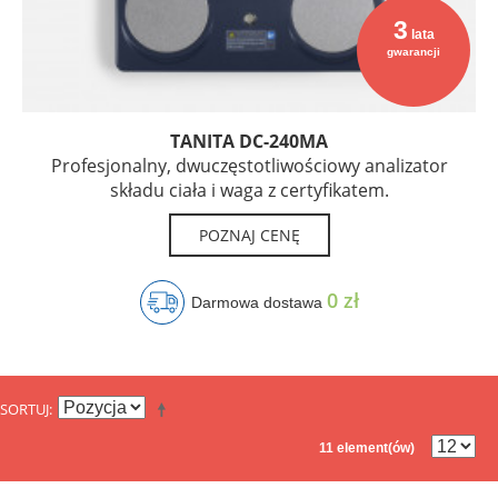
3
lata
gwarancji
TANITA DC-240MA
Profesjonalny, dwuczęstotliwościowy analizator
składu ciała i waga z certyfikatem.
POZNAJ CENĘ
0 zł
Darmowa dostawa
SORTUJ
11 element(ów)