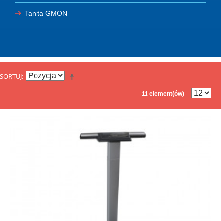
Tanita GMON
SORTUJ
11 element(ów)