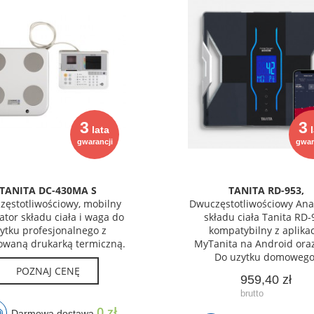
3
3
lata
l
gwarancji
gwar
TANITA DC-430MA S
TANITA RD-953,
ęstotliwościowy, mobilny
Dwuczęstotliwościowy Anal
ator składu ciała i waga do
składu ciała Tanita RD-
ytku profesjonalnego z
kompatybilny z aplika
waną drukarką termiczną.
MyTanita na Android oraz
Do uzytku domowego
POZNAJ CENĘ
959,40 zł
0 zł
Darmowa dostawa