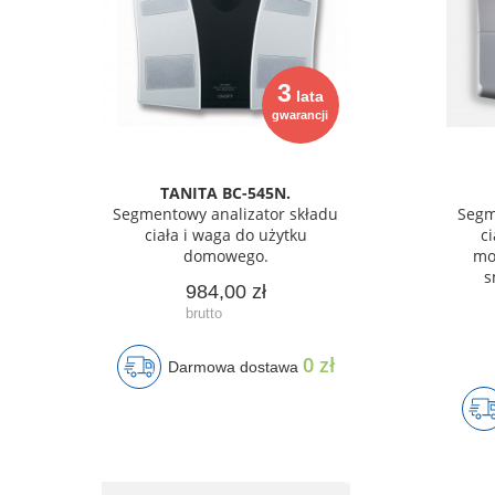
3
lata
gwarancji
TANITA BC-545N.
Segmentowy analizator składu
Segm
ciała i waga do użytku
c
domowego.
mo
s
984,00 zł
0 zł
Darmowa dostawa