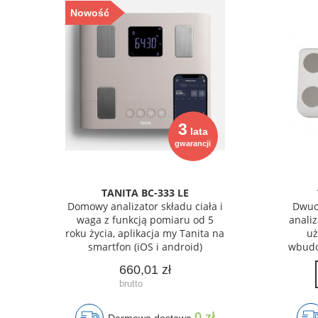
Nowość
3
lata
gwarancji
TANITA BC-333 LE
Domowy analizator składu ciała i
Dwucz
waga z funkcją pomiaru od 5
analiz
roku życia, aplikacja my Tanita na
uż
smartfon (iOS i android)
wbudo
660,01 zł
0 zł