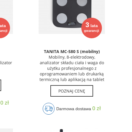
3
ata
lata
ancji
gwarancji
TANITA MC-580 S (mobilny)
Mobilny, 8-elektrodowy,
izator
analizator składu ciała i waga do
z
użytku profesjonalnego z
oprogramowaniem lub drukarką
termiczną lub aplikacją na tablet
POZNAJ CENĘ
0 zł
a
0 zł
Darmowa dostawa