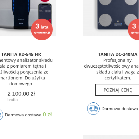
3
3
lata
l
gwarancji
gwar
TANITA RD-545 HR
TANITA DC-240MA
entowy analizator składu
Profesjonalny,
iała z pomiarem tętna i
dwuczęstotliwościowy anal
żliwością połączenia ze
składu ciała i waga 
martfonem! Do użytku
certyfikatem.
domowego.
POZNAJ CENĘ
2 100,00 zł
Darmowa dostaw
0 zł
Darmowa dostawa