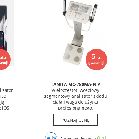
5
ata
lat
ancji
gwarancji
TANITA MC-780MA-N P
izator
Wieloczęstotliwościowy,
953
segmentowy analizator składu
cją
ciała i waga do użytku
 iOS.
profesjonalnego.
.
POZNAJ CENĘ
0 zł
Darmowa dostawa