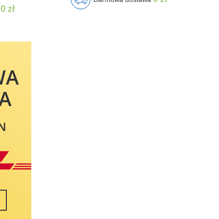
0 zł
a
WA
A
N