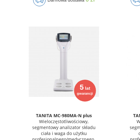
Darmowa dostawa
5
lat
gwarancji
TANITA MC-980MA-N plus
TA
Wieloczęstotliwościowy,
W
segmentowy analizator składu
segm
ciała i waga do użytku
profesjonalnego/medycznego.
prof