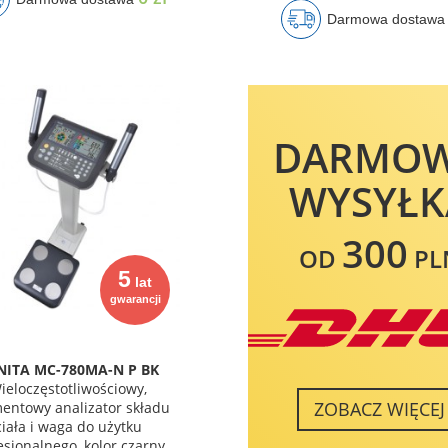
Darmowa dostaw
DARMO
WYSYŁK
300
OD
PL
5
lat
gwarancji
NITA MC-780MA-N P BK
ieloczęstotliwościowy,
ZOBACZ WIĘCEJ
entowy analizator składu
ciała i waga do użytku
esjonalnego, kolor czarny.