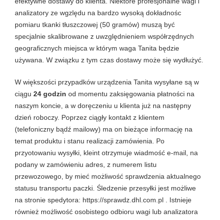
efektywne dostawy do klienta. Niektóre profesjonalne wagi i
analizatory ze wgzlędu na bardzo wysoką dokładnośc
pomiaru tkanki tłuszczowej (50 gramów) muszą być
specjalnie skalibrowane z uwzględnieniem współrzędnych
geograficznych miejsca w którym waga Tanita będzie
używana. W związku z tym czas dostawy może się wydłużyć.
W większości przypadków urządzenia Tanita wysyłane są w
ciągu
24 godzin
od momentu zaksięgowania płatności na
naszym koncie, a w doręczeniu u klienta już na następny
dzień roboczy. Poprzez ciągły kontakt z klientem
(telefoniczny bądź mailowy) ma on bieżące informację na
temat produktu i stanu realizacji zamówienia. Po
przyotowaniu wysyłki, kleint otrzymuje wiadmość e-mail, na
podany w zamówieniu adres, z numerem listu
przewozowego, by mieć możliwość sprawdzenia aktualnego
statusu transportu paczki. Śledzenie przesyłki jest możliwe
na stronie spedytora: https://sprawdz.dhl.com.pl . Istnieje
również możliwość osobistego odbioru wagi lub analizatora