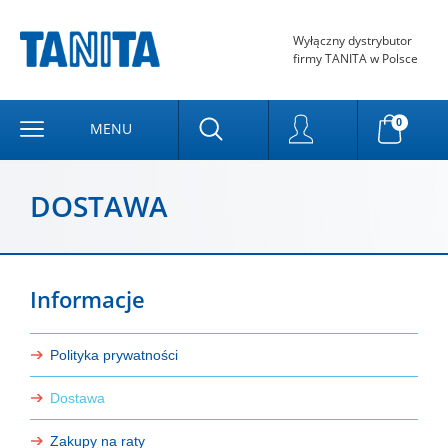
Wyłączny dystrybutor
firmy TANITA w Polsce
0
MENU
DOSTAWA
Informacje
Polityka prywatności
Dostawa
Zakupy na raty