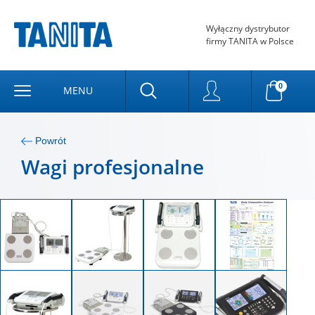
Wyłączny dystrybutor
firmy TANITA w Polsce
0
MENU
Powrót
Wagi profesjonalne