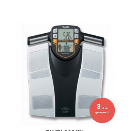
3
lata
gwarancji