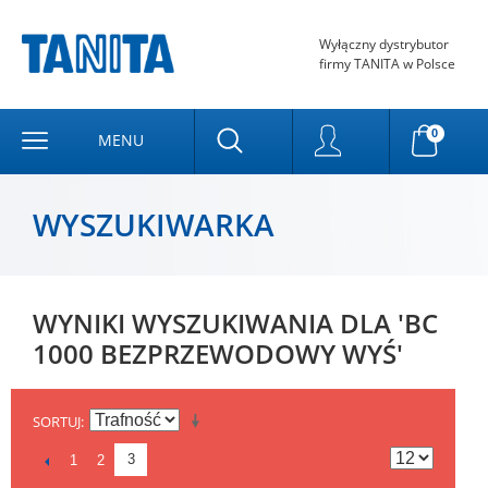
Wyłączny dystrybutor
firmy TANITA w Polsce
0
MENU
WYSZUKIWARKA
WYNIKI WYSZUKIWANIA DLA 'BC
1000 BEZPRZEWODOWY WYŚ'
SORTUJ
3
1
2