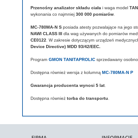
Przenośny analizator składu ciała
i waga model
TAN
wykonania co najmniej
300 000 pomiarów
.
MC-780MA-N S
posiada atesty pozwalające na jego s
NAWI CLASS III
dla wag używanych do pomiarów medy
CE0122
. W zakresie dotyczącym urządzeń medycznyc
Device Directive) MDD 93/42/EEC.
Program
GMON TANITAPROLIC
sprzedawany osobno
Dostępna również wersja z kolumną
MC-780MA-N P
Gwarancja producenta wynosi 5 lat
.
Dostępna również
torba do transportu
.
FIRMA
INFORMACJE