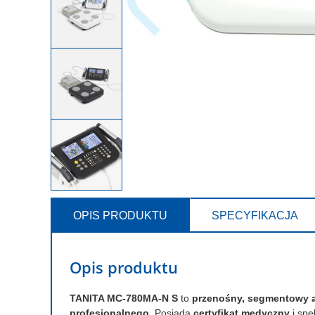
OPIS PRODUKTU
SPECYFIKACJA
Opis produktu
TANITA MC-780MA-N S
to
przenośny, segmentowy an
profesjonalnego
. Posiada
certyfikat medyczny
i spe