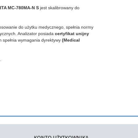
ITA MC-780MA-N S
jest skalibrowany do
tosowanie do użytku medycznego, spełnia normy
cznych. Analizator posiada
certyfikat unijny
h spełnia wymagania dyrektywy
(Medical
.
KONTO UŻYTKOWNIKA