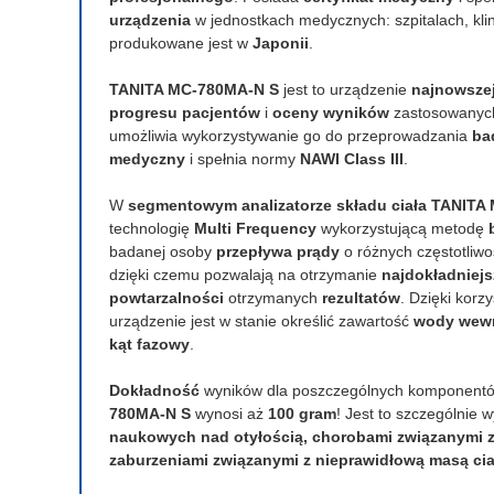
urządzenia
w jednostkach medycznych: szpitalach, kli
produkowane jest w
Japonii
.
TANITA MC-780MA-N S
jest to urządzenie
najnowszej
progresu pacjentów
i
oceny wyników
zastosowany
umożliwia wykorzystywanie go do przeprowadzania
ba
medyczny
i spełnia normy
NAWI Class III
.
W
segmentowym analizatorze składu ciała TANIT
technologię
Multi Frequency
wykorzystującą metodę
badanej osoby
przepływa prądy
o różnych częstotliwo
dzięki czemu pozwalają na otrzymanie
najdokładniej
powtarzalności
otrzymanych
rezultatów
. Dzięki korzy
urządzenie jest w stanie określić zawartość
wody wewn
kąt fazowy
.
Dokładność
wyników dla poszczególnych komponentów
780MA-N S
wynosi aż
100 gram
! Jest to szczególnie
naukowych nad otyłością, chorobami związanymi 
zaburzeniami związanymi z nieprawidłową masą cia