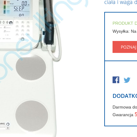
ciała i waga
PRODUKT 
Wysyłka: Na
POZNAJ
DODATK
Darmowa d
Gwarancja