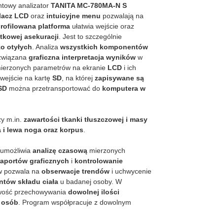
towy analizator
TANITA MC-780MA-N S
lacz LCD
oraz
intuicyjne menu
pozwalają na
rofilowana platforma
ułatwia wejście oraz
tkowej asekuracji
. Jest to szczególnie
o otyłych
. Analiza
wszystkich komponentów
ozwiązana
graficzna interpretacja wyników
w
mierzonych parametrów na ekranie
LCD
i ich
 wejście na kartę
SD
, na której
zapisywane są
SD
można przetransportować do
komputera w
zy m.in.
zawartości tkanki tłuszczowej i masy
a i lewa noga oraz korpus
.
umożliwia
analizę czasową
mierzonych
raportów graficznych
i
kontrolowanie
ów pozwala na
obserwacje trendów
i uchwycenie
tów składu ciała
u badanej osoby. W
ość przechowywania
dowolnej ilości
i osób
. Program współpracuje z dowolnym
.