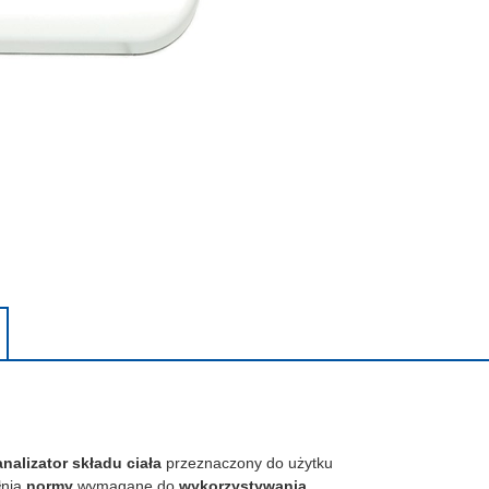
alizator składu ciała
przeznaczony do użytku
łnia
normy
wymagane do
wykorzystywania