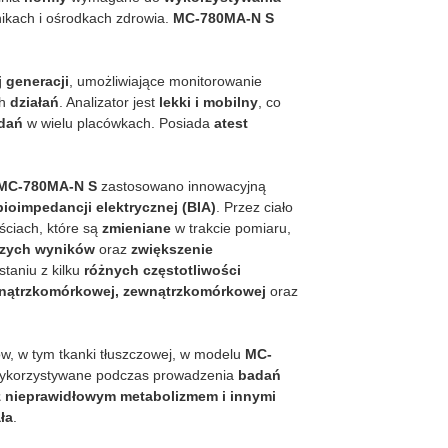
nikach i ośrodkach zdrowia.
MC-780MA-N S
 generacji
, umożliwiające monitorowanie
ch
działań
. Analizator jest
lekki i mobilny
, co
dań
w wielu placówkach. Posiada
atest
A MC-780MA-N S
zastosowano innowacyjną
bioimpedancji elektrycznej (BIA)
. Przez ciało
ściach, które są
zmieniane
w trakcie pomiaru,
szych wyników
oraz
zwiększenie
staniu z kilku
różnych częstotliwości
ątrzkomórkowej, zewnątrzkomórkowej
oraz
, w tym tkanki tłuszczowej, w modelu
MC-
 wykorzystywane podczas prowadzenia
badań
z nieprawidłowym metabolizmem i innymi
ła
.