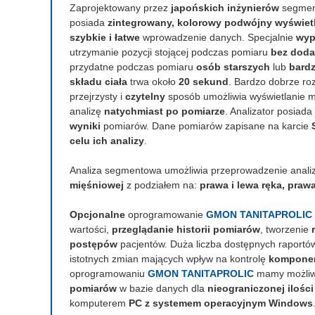
Zaprojektowany przez
japońskich inżynierów
segmen
posiada
zintegrowany, kolorowy podwójny wyświet
szybkie i łatwe
wprowadzenie danych. Specjalnie
wyp
utrzymanie pozycji stojącej podczas pomiaru
bez doda
przydatne podczas pomiaru
osób starszych
lub
bardz
składu ciała
trwa około
20 sekund
. Bardzo dobrze r
przejrzysty i
czytelny
sposób umożliwia wyświetlanie 
analizę
natychmiast po pomiarze
. Analizator posiada
wyniki
pomiarów. Dane pomiarów zapisane na karcie
celu ich analizy
.
Analiza segmentowa umożliwia przeprowadzenie anali
mięśniowej
z podziałem na:
prawa i lewa ręka, praw
Opcjonalne
oprogramowanie
GMON TANITAPROLIC
wartości,
przeglądanie historii pomiarów
, tworzenie
postępów
pacjentów. Duża liczba dostępnych raport
istotnych zmian mających wpływ na kontrolę
komponen
oprogramowaniu
GMON TANITAPROLIC
mamy możliw
pomiarów
w bazie danych dla
nieograniczonej ilośc
komputerem
PC z systemem operacyjnym Windows