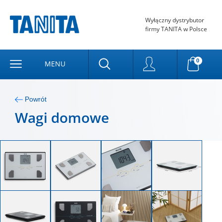
Wyłączny dystrybutor
firmy TANITA w Polsce
0
MENU
Powrót
Wagi domowe