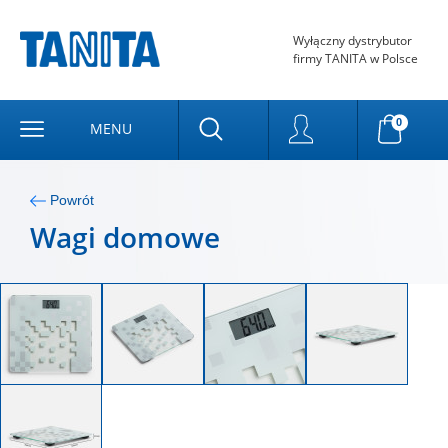
Wyłączny dystrybutor
firmy TANITA w Polsce
0
MENU
Powrót
Wagi domowe