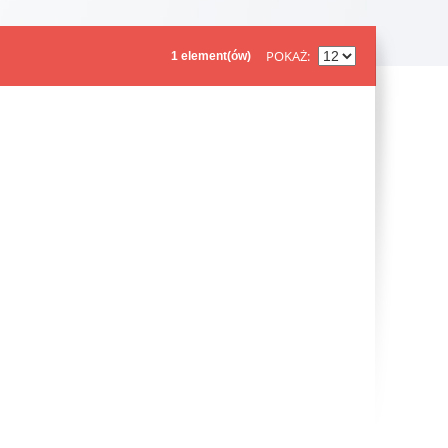
POKAŻ
1 element(ów)