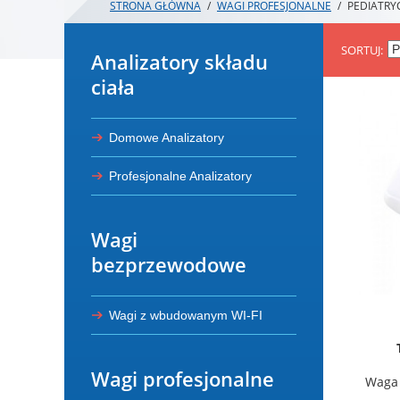
STRONA GŁÓWNA
/
WAGI PROFESJONALNE
/
PEDIATR
SORTUJ
Analizatory składu
ciała
Domowe Analizatory
Profesjonalne Analizatory
Wagi
bezprzewodowe
Wagi z wbudowanym WI-FI
Wagi profesjonalne
Waga 