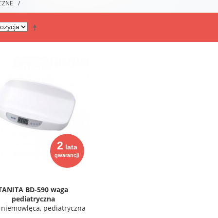
YCZNE
/
2
lata
gwarancji
TANITA BD-590 waga
pediatryczna
niemowlęca, pediatryczna