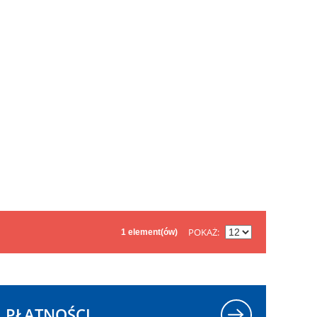
POKAŻ
1 element(ów)
PŁATNOŚCI