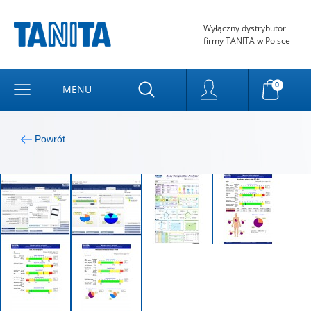
Wyłączny dystrybutor
firmy TANITA w Polsce
0
MENU
Powrót