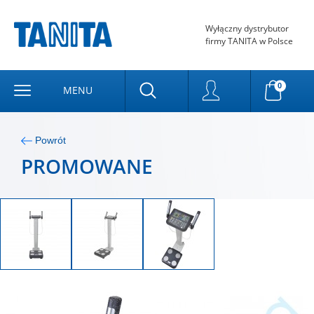
Wyłączny dystrybutor
firmy TANITA w Polsce
0
MENU
Powrót
PROMOWANE