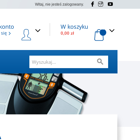
Witaj, nie jesteś zalogowany.
konto
W koszyku
0
 się
0,00 zł
A