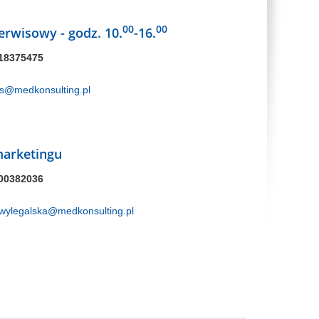
00
00
serwisowy - godz. 10.
-16.
18375475
is@medkonsulting.pl
marketingu
00382036
.wylegalska@medkonsulting.pl