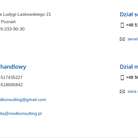
Dział 
na Ludygi-Laskowskiego 21
 Poznań
+48 5
79-233-90-30
serw
ł handlowy
Dział 
 517435227
+48 5
 618685842
sara
dkonsulting@gmail.com
ita@medkonsulting.pl