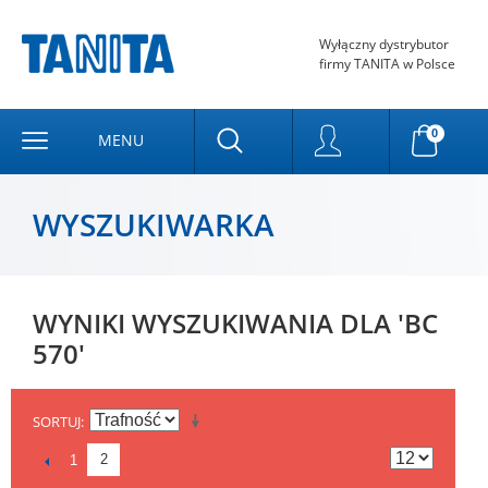
Wyłączny dystrybutor
firmy TANITA w Polsce
0
MENU
WYSZUKIWARKA
WYNIKI WYSZUKIWANIA DLA 'BC
570'
SORTUJ
2
1