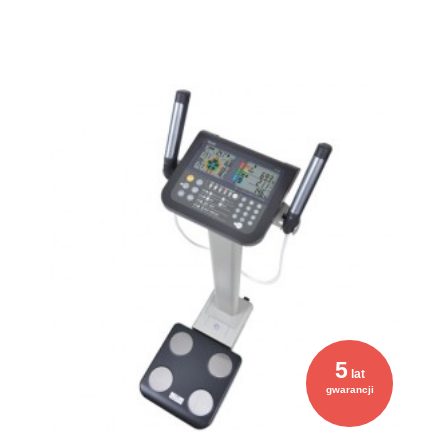
5
lat
gwarancji