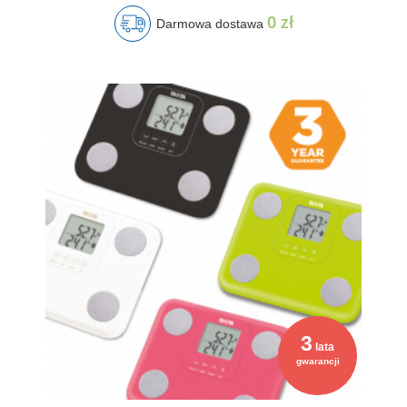
0 zł
Darmowa dostawa
3
lata
gwarancji