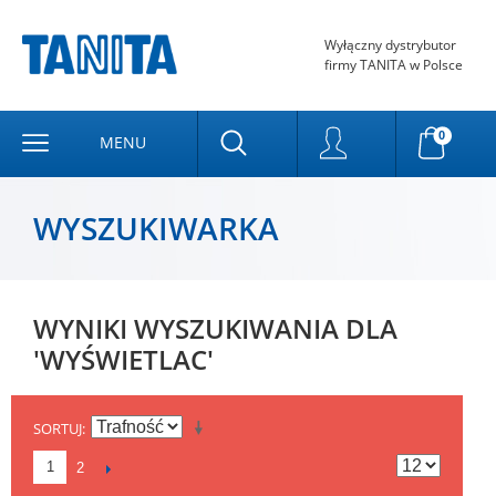
Wyłączny dystrybutor
firmy TANITA w Polsce
0
MENU
WYSZUKIWARKA
WYNIKI WYSZUKIWANIA DLA
'WYŚWIETLAC'
SORTUJ
1
2