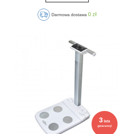
0 zł
Darmowa dostawa
3
lata
gwarancji