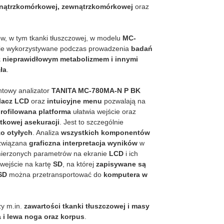
ątrzkomórkowej, zewnątrzkomórkowej
oraz
, w tym tkanki tłuszczowej, w modelu
MC-
lnie wykorzystywane podczas prowadzenia
badań
z nieprawidłowym metabolizmem i innymi
ła
.
towy analizator
TANITA MC-780MA-N P BK
lacz LCD
oraz
intuicyjne menu
pozwalają na
rofilowana platforma
ułatwia wejście oraz
tkowej asekuracji
. Jest to szczególnie
o otyłych
. Analiza
wszystkich komponentów
ozwiązana
graficzna interpretacja wyników
w
mierzonych parametrów na ekranie
LCD
i ich
 wejście na kartę
SD
, na której
zapisywane są
SD
można przetransportować do
komputera w
zy m.in.
zawartości tkanki tłuszczowej i masy
a i lewa noga oraz korpus
.