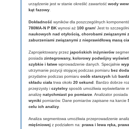
urządzenie jest w stanie określić zawartość
wody wewn
kąt fazowy
.
Dokładność
wyników dla poszczególnych komponentów
780MA-N P BK
wynosi aż
100 gram
! Jest to szczegó
naukowych nad otyłością, chorobami związanymi 
zaburzeniami związanymi z nieprawidłową masą cia
Zaprojektowany przez
japońskich inżynierów
segmen
posiada
zintegrowany, kolorowy podwójny wyświet
szybkie i łatwe
wprowadzenie danych. Specjalnie
wyp
utrzymanie pozycji stojącej podczas pomiaru
bez doda
przydatne podczas pomiaru
osób starszych
lub
bardz
składu ciała
trwa około
20 sekund
. Bardzo dobrze r
przejrzysty i
czytelny
sposób umożliwia wyświetlanie 
analizę
natychmiast po pomiarze
. Analizator posiada
wyniki
pomiarów. Dane pomiarów zapisane na karcie
celu ich analizy
.
Analiza segmentowa umożliwia przeprowadzenie anali
mięśniowej
z podziałem na:
prawa i lewa ręka, praw