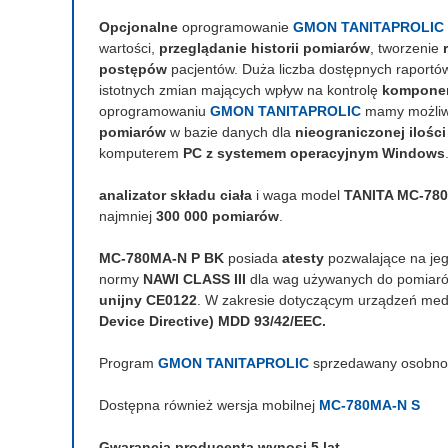
Opcjonalne
oprogramowanie
GMON TANITAPROLIC
wartości,
przeglądanie historii pomiarów
, tworzenie
postępów
pacjentów. Duża liczba dostępnych raport
istotnych zmian mających wpływ na kontrolę
komponen
oprogramowaniu
GMON TANITAPROLIC
mamy możli
pomiarów
w bazie danych dla
nieograniczonej ilośc
komputerem
PC z systemem operacyjnym Windows
analizator składu ciała
i waga model
TANITA MC-78
najmniej
300 000 pomiarów
.
MC-780MA-N P BK
posiada
atesty
pozwalające na je
normy
NAWI CLASS III
dla wag używanych do pomiaró
unijny CE0122
. W zakresie dotyczącym urządzeń me
Device Directive) MDD 93/42/EEC.
Program
GMON TANITAPROLIC
sprzedawany osobno
Dostępna również wersja mobilnej
MC-780MA-N S
Gwarancja producenta wynosi 5 lat
.