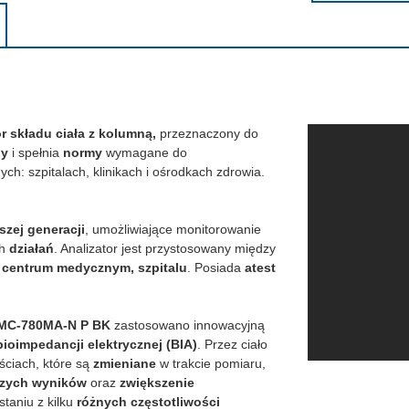
 składu ciała z kolumną,
przeznaczony do
ny
i spełnia
normy
wymagane do
h: szpitalach, klinikach i ośrodkach zdrowia.
zej generacji
, umożliwiające monitorowanie
ch
działań
. Analizator jest przystosowany między
, centrum medycznym, szpitalu
. Posiada
atest
A MC-780MA-N P BK
zastosowano innowacyjną
bioimpedancji elektrycznej (BIA)
. Przez ciało
ściach, które są
zmieniane
w trakcie pomiaru,
szych wyników
oraz
zwiększenie
staniu z kilku
różnych częstotliwości