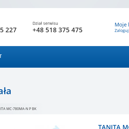
Dział serwisu
Moje 
5 227
+48 518 375 475
Zaloguj
T
ała
ITA MC-780MA-N P BK
TANITA M