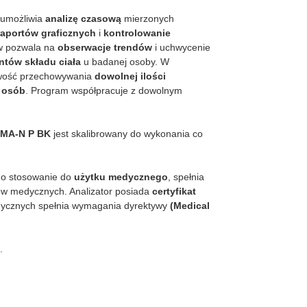
umożliwia
analizę czasową
mierzonych
raportów graficznych
i
kontrolowanie
ów pozwala na
obserwacje trendów
i uchwycenie
tów składu ciała
u badanej osoby. W
wość przechowywania
dowolnej ilości
i osób
. Program współpracuje z dowolnym
.
0MA-N P BK
jest skalibrowany do wykonania co
go stosowanie do
użytku medycznego
, spełnia
w medycznych. Analizator posiada
certyfikat
dycznych spełnia wymagania dyrektywy
(Medical
.