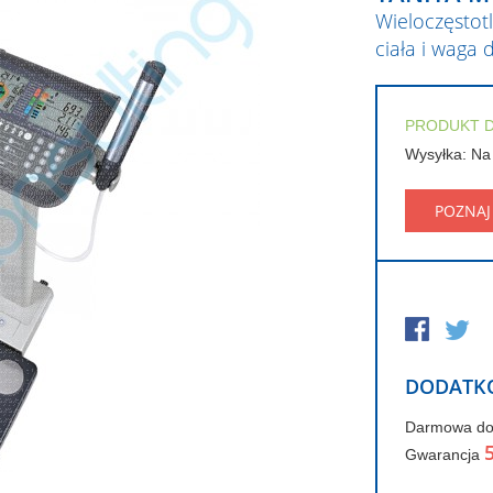
Wieloczęstot
ciała i waga 
PRODUKT 
Wysyłka: Na
POZNAJ
DODATK
Darmowa d
Gwarancja