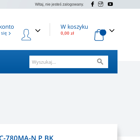
Witaj, nie jesteś zalogowany.
konto
W koszyku
0
 się
0,00 zł
C-780MA-N P BK