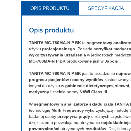
OPIS PRODUKTU
SPECYFIKACJA
Opis produktu
TANITA MC-780MA-N P BK
to
segmentowy analizator
użytku
profesjonalnego
. Posiada
certyfikat medycz
wykorzystywania urządzenia
w jednostkach medycznyc
MC-780MA-N P BK
produkowane jest w
Japonii
.
TANITA MC-780MA-N P BK
jest to urządzenie
najnows
progresu pacjentów
i
oceny wyników
zastosowany
innymi do użytku w
gabinecie dietetycznym, siłowni
medyczny
i spełnia normy
NAWI Class III
.
W
segmentowym analizatorze składu ciała TANIT
technologię
Multi Frequency
wykorzystującą metodę
badanej osoby
przepływa prądy
o różnych częstotliwo
dzięki czemu pozwalają na otrzymanie
najdokładniej
powtarzalności
otrzymanych
rezultatów
. Dzięki korzy