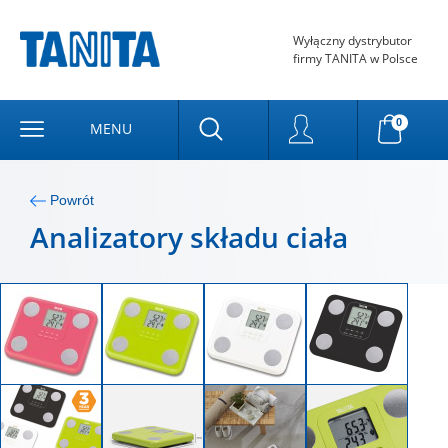
Wyłączny dystrybutor
firmy TANITA w Polsce
0
MENU
Powrót
Analizatory składu ciała