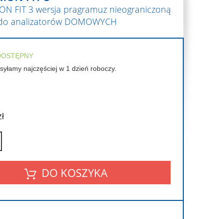
N FIT 3 wersja pragramuz nieograniczoną
li do analizatorów DOMOWYCH
DOSTĘPNY
yłamy najczęściej w 1 dzień roboczy.
zł
DO KOSZYKA