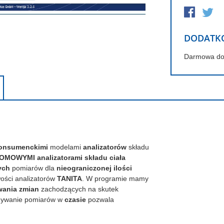
DODATK
Darmowa d
onsumenckimi
modelami
analizatorów
składu
MOWYMI analizatorami składu ciała
ych
pomiarów dla
nieograniczonej ilości
wości analizatorów
TANITA
. W programie mamy
wania zmian
zachodzących na skutek
nywanie pomiarów w
czasie
pozwala