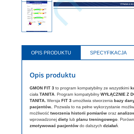
OPIS PRODUKTU
SPECYFIKACJA
Opis produktu
GMON FIT 3
to program kompatybilny ze wszystkimi
k
ciała
TANITA
. Program kompatybilny
WYŁĄCZNIE Z DO
TANITA.
Wersja
FIT 3
umożliwia stworzenia
bazy dan
pacjentów.
. Pozwala to na pełne wykorzystanie możli
możliwość
tworzenia historii pomiarów
oraz
analizo
wprowadzonej
diety
lub
planu treningowego
. Porów
zmotywować pacjentów
do dalszych
działań
.