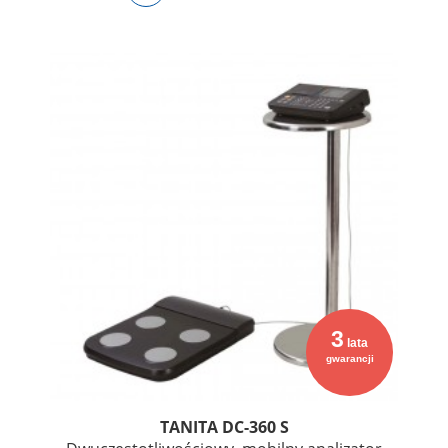
3
lata
gwarancji
TANITA DC-360 S