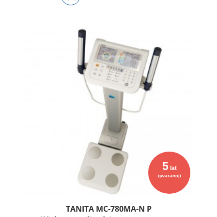
5
lat
gwarancji
TANITA MC-780MA-N P