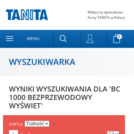
Wyłączny dystrybutor
firmy TANITA w Polsce
0
MENU
WYSZUKIWARKA
WYNIKI WYSZUKIWANIA DLA 'BC
1000 BEZPRZEWODOWY
WYŚWIET'
SORTUJ