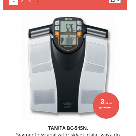
1
2
3
3
lata
gwarancji
TANITA BC-545N.
Segmentowy analizator składu ciała i waga do