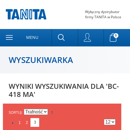
Wyłączny dystrybutor
firmy TANITA w Polsce
0
MENU
WYSZUKIWARKA
WYNIKI WYSZUKIWANIA DLA 'BC-
418 MA'
SORTUJ
3
1
2