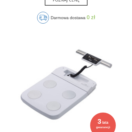
0 zł
Darmowa dostawa
3
lata
gwarancji